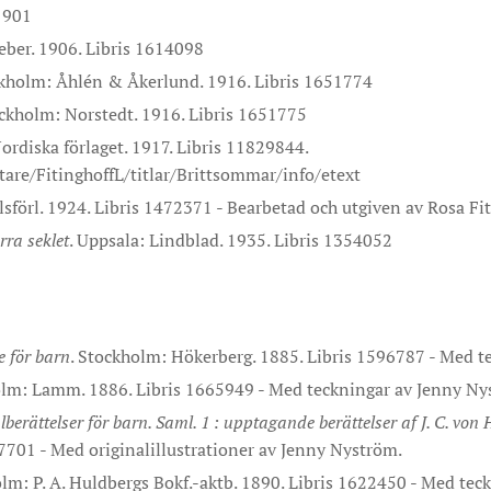
 1901
eber. 1906. Libris 1614098
ckholm: Åhlén & Åkerlund. 1916. Libris 1651774
ockholm: Norstedt. 1916. Libris 1651775
ordiska förlaget. 1917. Libris 11829844.
ttare/FitinghoffL/titlar/Brittsommar/info/etext
lsförl. 1924. Libris 1472371 - Bearbetad och utgiven av Rosa Fit
ra seklet
. Uppsala: Lindblad. 1935. Libris 1354052
se för barn
. Stockholm: Hökerberg. 1885. Libris 1596787 - Med t
olm: Lamm. 1886. Libris 1665949 - Med teckningar av Jenny Ny
lberättelser för barn. Saml. 1 : upptagande berättelser af J. C. von
97701 - Med originalillustrationer av Jenny Nyström.
olm: P. A. Huldbergs Bokf.-aktb. 1890. Libris 1622450 - Med te