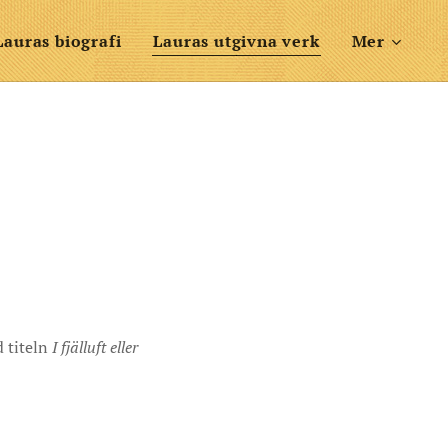
Lauras biografi
Lauras utgivna verk
Mer
d titeln
I fjälluft eller