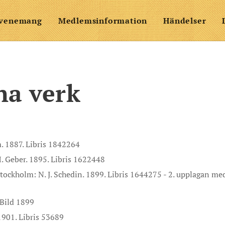
venemang
Medlemsinformation
Händelser
na verk
. 1887. Libris 1842264
. Geber. 1895. Libris 1622448
Stockholm: N. J. Schedin. 1899. Libris 1644275 - 2. upplagan me
 Bild 1899
1901. Libris 53689