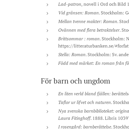
Lad-patron
, novell i Ord och Bild
Vid gränsen: Roman
. Stockholm: G
Mellan tvenne makter: Roman
. Sto
Ovännen med flera betraktelser
. St
Brittsommar : roman
. Stockholm: N
https://litteraturbanken.se/#forfa
Stella: Roman
. Stockholm: Sv. ande
Född med märket: En roman från för
För barn och ungdom
En liten verld bland fjällen: berättel
Taflor ur lifvet och naturen
. Stockh
Nya svenska barnbiblioteket: origina
Laura Fitinghoff
. 1888. Libris 103
I rosengård: barnberättelse
. Stockh