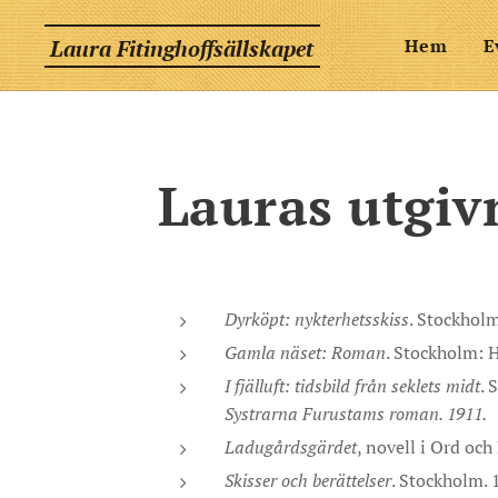
Laura Fitinghoffsällskapet
Hem
E
Lauras utgiv
Dyrköpt: nykterhetsskiss
. Stockholm
Gamla näset: Roman
. Stockholm: H
I fjälluft: tidsbild från seklets midt
. 
Systrarna Furustams roman. 1911.
Ladugårdsgärdet
, novell i Ord och
Skisser och berättelser
. Stockholm. 