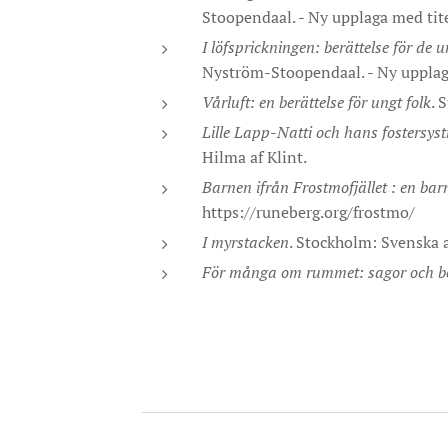
Stoopendaal. - Ny upplaga med ti
I löfsprickningen: berättelse för de 
Nyström-Stoopendaal. - Ny upplag
Vårluft: en berättelse för ungt folk
. 
Lille Lapp-Natti och hans fostersystr
Hilma af Klint.
Barnen ifrån Frostmofjället : en bar
https://runeberg.org/frostmo/
I myrstacken
. Stockholm: Svenska a
För många om rummet: sagor och be