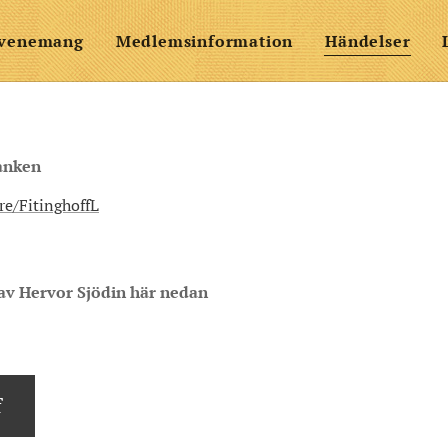
venemang
Medlemsinformation
Händelser
banken
re/FitinghoffL
n av Hervor Sjödin här nedan
f