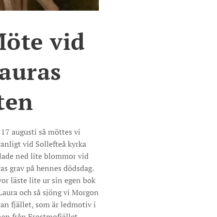
öte vid
auras
ten
17 augusti så möttes vi
anligt vid Sollefteå kyrka
lade ned lite blommor vid
as grav på hennes dödsdag.
or läste lite ur sin egen bok
aura och så sjöng vi Morgon
an fjället, som är ledmotiv i
en från Frostmofjället.