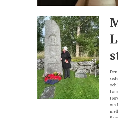
M
L
s
Den 
sedv
och 
Laur
Herv
om L
mell
Barn