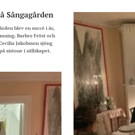
på Sångagården
rden blev en succé i år,
ämning. Barbro Fröst och
Cecilia Jakobsson sjöng
 sistone i sällskapet.