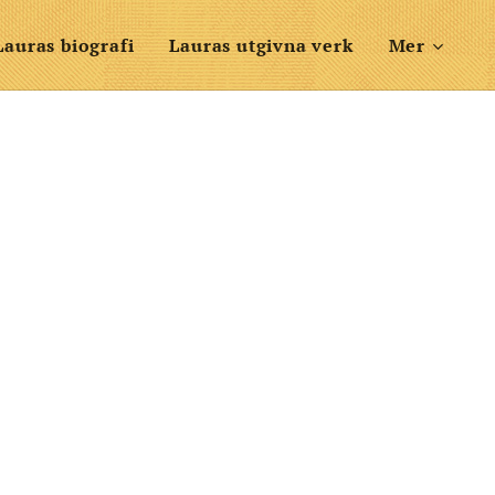
Lauras biografi
Lauras utgivna verk
Mer