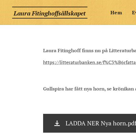
Laura Fitinghoffsällskapet
Hem
E
Laura Fitinghoff finns nu på Litteratur
https://litteraturbanken.se/f%C3%B6rfatta
Gullspira har fått nya horn, se krönika
LADDA NER Nya horn.pd